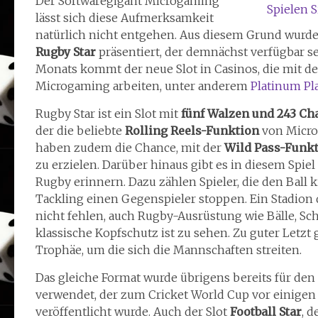
Der Softwaregigant Microgaming
Spielen S
lässt sich diese Aufmerksamkeit
natürlich nicht entgehen. Aus diesem Grund wurde
Rugby Star
präsentiert, der demnächst verfügbar se
Monats kommt der neue Slot in Casinos, die mit de
Microgaming arbeiten, unter anderem
Platinum Pl
Rugby Star ist ein Slot mit
fünf Walzen und 243 Ch
der die beliebte
Rolling Reels-Funktion
von Micro
haben zudem die Chance, mit der
Wild Pass-Funk
zu erzielen. Darüber hinaus gibt es in diesem Spiel 
Rugby erinnern. Dazu zählen Spieler, die den Ball 
Tackling einen Gegenspieler stoppen. Ein Stadion d
nicht fehlen, auch Rugby-Ausrüstung wie Bälle, Sc
klassische Kopfschutz ist zu sehen. Zu guter Letzt g
Trophäe, um die sich die Mannschaften streiten.
Das gleiche Format wurde übrigens bereits für den
verwendet, der zum Cricket World Cup vor einige
veröffentlicht wurde. Auch der Slot
Football Star
, 