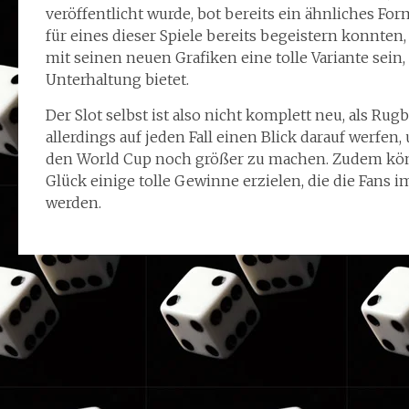
veröffentlicht wurde, bot bereits ein ähnliches For
für eines dieser Spiele bereits begeistern konnten
mit seinen neuen Grafiken eine tolle Variante sein, 
Unterhaltung bietet.
Der Slot selbst ist also nicht komplett neu, als Rugb
allerdings auf jeden Fall einen Blick darauf werfen,
den World Cup noch größer zu machen. Zudem kön
Glück einige tolle Gewinne erzielen, die die Fans i
werden.