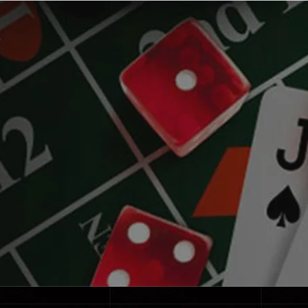
Casino Aktionen