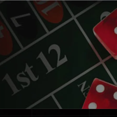
Casino Aktionen