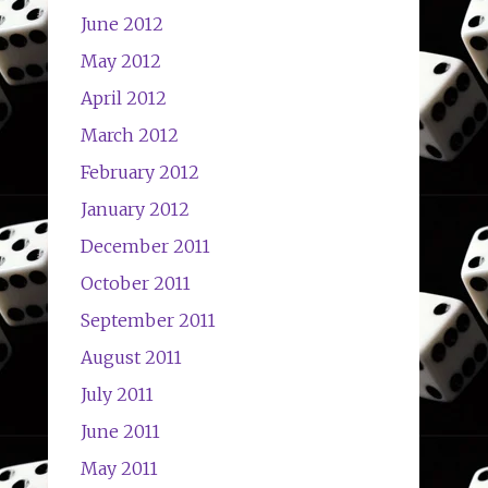
June 2012
May 2012
April 2012
March 2012
February 2012
January 2012
December 2011
October 2011
September 2011
August 2011
July 2011
June 2011
May 2011