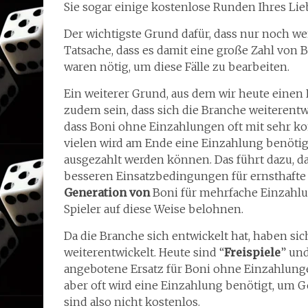
Sie sogar einige kostenlose Runden Ihres Lie
Der wichtigste Grund dafür, dass nur noch we
Tatsache, dass es damit eine große Zahl von 
waren nötig, um diese Fälle zu bearbeiten.
Ein weiterer Grund, aus dem wir heute eine
zudem sein, dass sich die Branche weiterentwi
dass Boni ohne Einzahlungen oft mit sehr k
vielen wird am Ende eine Einzahlung benöt
ausgezahlt werden können. Das führt dazu, 
besseren Einsatzbedingungen für ernsthafte S
Generation von
Boni für mehrfache Einzahlun
Spieler auf diese Weise belohnen.
Da die Branche sich entwickelt hat, haben si
weiterentwickelt. Heute sind “
Freispiele
” und
angebotene Ersatz für Boni ohne Einzahlungen
aber oft wird eine Einzahlung benötigt, um 
sind also nicht kostenlos.