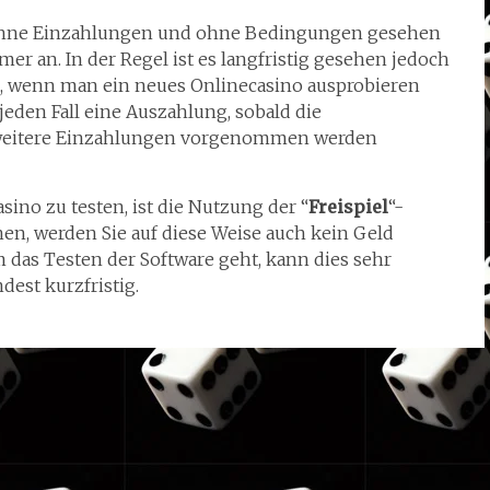
ohne Einzahlungen und ohne Bedingungen gesehen
r an. In der Regel ist es langfristig gesehen jedoch
, wenn man ein neues Onlinecasino ausprobieren
jeden Fall eine Auszahlung, sobald die
s weitere Einzahlungen vorgenommen werden
sino zu testen, ist die Nutzung der “
Freispiel
“-
nen, werden Sie auf diese Weise auch kein Geld
m das Testen der Software geht, kann dies sehr
est kurzfristig.