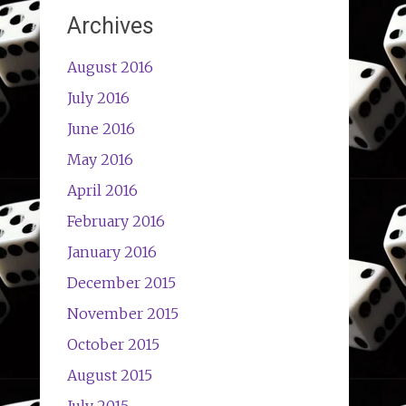
Archives
August 2016
July 2016
June 2016
May 2016
April 2016
February 2016
January 2016
December 2015
November 2015
October 2015
August 2015