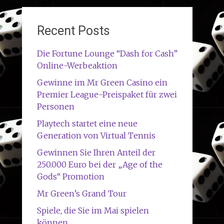
Recent Posts
Die Fortune Lounge “Dash for Cash”
Online-Werbeaktion
Gewinne im Mr Green Casino ein
Premier League-Preispaket für zwei
Personen
Playtech startet eine neue
Generation von Virtual Tennis
Gewinnen Sie Ihren Anteil der
250.000 Euro bei der „Age of the
Gods“ Promotion
Mr Green’s Grand Tour
Spiele, die Sie im Mai spielen
können