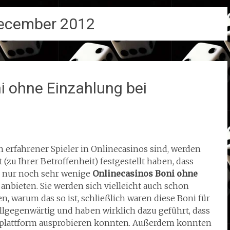
ecember 2012
i ohne Einzahlung bei
n erfahrener Spieler in Onlinecasinos sind, werden
ht (zu Ihrer Betroffenheit) festgestellt haben, dass
e nur noch sehr wenige
Onlinecasinos Boni ohne
anbieten. Sie werden sich vielleicht auch schon
n, warum das so ist, schließlich waren diese Boni für
allgegenwärtig und haben wirklich dazu geführt, dass
replattform ausprobieren konnten. Außerdem konnten