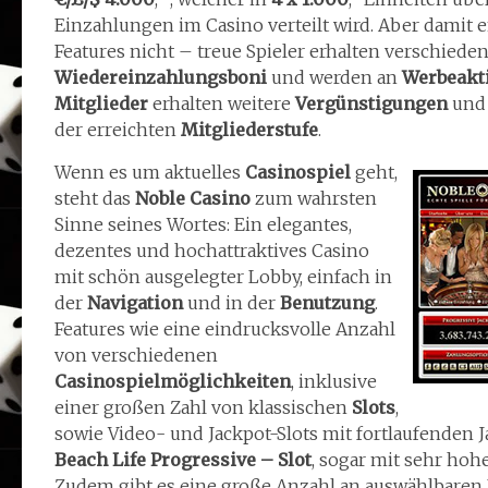
Einzahlungen im Casino verteilt wird. Aber damit
Features nicht – treue Spieler erhalten verschiede
Wiedereinzahlungsboni
und werden an
Werbeakt
Mitglieder
erhalten weitere
Vergünstigungen
un
der erreichten
Mitgliederstufe
.
Wenn es um aktuelles
Casinospiel
geht,
steht das
Noble Casino
zum wahrsten
Sinne seines Wortes: Ein elegantes,
dezentes und hochattraktives Casino
mit schön ausgelegter Lobby, einfach in
der
Navigation
und in der
Benutzung
.
Features wie eine eindrucksvolle Anzahl
von verschiedenen
Casinospielmöglichkeiten
, inklusive
einer großen Zahl von klassischen
Slots
,
sowie Video- und Jackpot-Slots mit fortlaufenden Ja
Beach Life Progressive – Slot
, sogar mit sehr ho
Zudem gibt es eine große Anzahl an auswählbaren